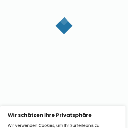
0
READ MORE
SKANELLA.de ist Ihr Wegbereiter für eine
herausragende Online-Präsenz, die weit über ein
herkömmliches Firmenporträt hinausgeht. Unsere
Website-Lösungen sind maßgeschneidert, um den
Kern Ihres Marketingerfolgs zu bilden.
(с) SKANELLA, 2022. All Rights Reserved.
Wir schätzen Ihre Privatsphäre
Wir verwenden Cookies, um Ihr Surferlebnis zu