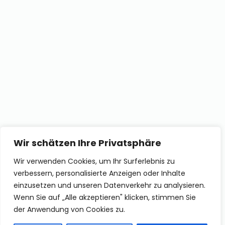
SKANELLA.de ist Ihr Wegbereiter für eine
herausragende Online-Präsenz, die weit über ein
herkömmliches Firmenporträt hinausgeht. Unsere
Website-Lösungen sind maßgeschneidert, um den
Kern Ihres Marketingerfolgs zu bilden.
(с) SKANELLA, 2022. All Rights Reserved.
Wir schätzen Ihre Privatsphäre
Wir verwenden Cookies, um Ihr Surferlebnis zu
verbessern, personalisierte Anzeigen oder Inhalte
links
einzusetzen und unseren Datenverkehr zu analysieren.
Wenn Sie auf „Alle akzeptieren" klicken, stimmen Sie
KONTAKT
der Anwendung von Cookies zu.
IMPRESSUM